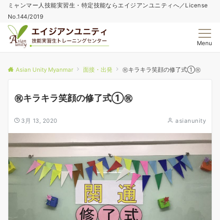
ミャンマー人技能実習生・特定技能ならエイジアンユニティへ／License
No.144/2019
Menu
Asian Unity Myanmar
面接・出発
㊗️キラキラ笑顔の修了式①㊗️
㊗️キラキラ笑顔の修了式①㊗️
3月 13, 2020
asianunity